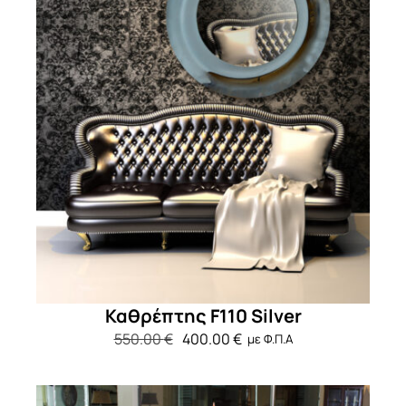
Καθρέπτης F110 Silver
550.00
€
400.00
€
με Φ.Π.Α
Original
Η
price
τρέχουσα
was:
τιμή