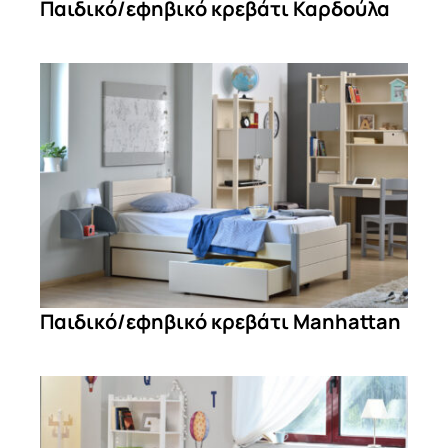
Παιδικό/εφηβικό κρεβάτι Καρδούλα
Παιδικό/εφηβικό κρεβάτι Manhattan