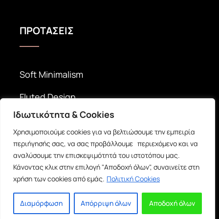
ΠΡΟΤΑΣΕΙΣ
Soft Minimalism
Fluted Design
Ιδιωτικότητα & Cookies
Timeless Elegance
Χρησιμοποιούμε cookies για να βελτιώσουμε την εμπειρία
περιήγησής σας, να σας προβάλλουμε περιεχόμενο και να
αναλύσουμε την επισκεψιμότητά του ιστοτόπου μας.
Κάνοντας κλικ στην επιλογή "Αποδοχή όλων", συναινείτε στη
χρήση των cookies από εμάς.
Πολιτική Cookies
© Copyright 2026 |
inDecor -
Έπιπλα & Διακόσμηση
| Αριθμός
Διαμόρφωση
Απόρριψη όλων
Αποδοχή όλων
Γ.Ε.ΜΗ.: 137721654000