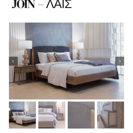
JOIN – ΛΑΪ́Σ
Διακόσμηση
Stock House
Επικοινωνία
Αναζήτηση
για: