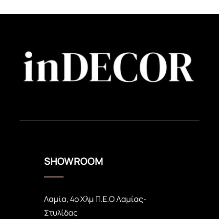
SHOWROOM
Λαμία, 4ο Χλμ Π.Ε.Ο Λαμίας-
Στυλίδας