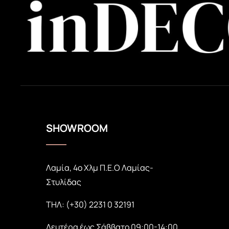
SHOWROOM
Λαμία, 4ο Χλμ Π.Ε.Ο Λαμίας-
Στυλίδας
Σύνθεση – έπιπλο TV
ΤΗΛ: (+30) 2231 0 32191
Δευτέρα έως Σάββατο 09:00-14:00