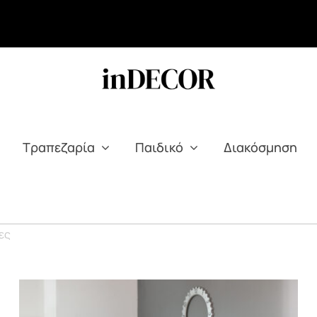
Τραπεζαρία
Παιδικό
Διακόσμηση
ες
JOIN – Μελίρα high headboard