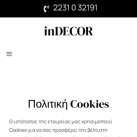
Μετάβαση
2231 0 32191
στο
περιεχόμενο
Toggle
Navigation
Καθιστικό
Κρεβατοκάμαρα
Πολιτική Cookies
Τραπεζαρία
Ο ιστότοπος της εταιρείας μας χρησιμοποιεί
Παιδικό
Cookies για να σας προσφέρει την βέλτιστη