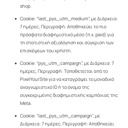
shop.
Cookie: “last_pys_utm_medium”, με Διάρκεια:
7 ημέρες, Περιγραφή: Αποθηκεύει το πιο
πρόσφατο διαφημιστικό μέσο (π.χ. paid) για
τη στατιστική αξιολόγηση και σύγκριση των
επισκέψεων του χρήστη.
Cookie: “pys_utm_campaign”, με Διάρκεια: 7
ημέρες, Περιγραφή: Τοποθετείται από το
PixelYourSite για να καταγράψει το μοναδικό
αναγνωριστικό ID ή το όνομα της
συγκεκριμένης διαφημιστικής καμπάνιας της
Meta.
Cookie: “last_pys_utm_campaign”, με
Διάρκεια: 7 ημέρες, Περιγραφή: Αποθηκεύει