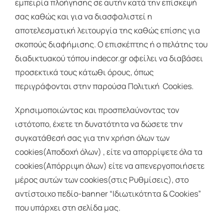
εμπειρία πλοήγησης σε αυτήν κατά την επίσκεψή
σας καθώς και για να διασφαλιστεί η
Διακόσμηση
αποτελεσματική λειτουργία της καθώς επίσης για
σκοπούς διαφήμισης. Ο επισκέπτης ή ο πελάτης του
Stock House
διαδικτυακού τόπου indecor.gr οφείλει να διαβάσει
προσεκτικά τους κάτωθι όρους, όπως
Επικοινωνία
περιγράφονται στην παρούσα Πολιτική Cookies.
Αναζήτηση
Χρησιμοποιώντας και προσπελαύνοντας τον
για:
ιστότοπο, έχετε τη δυνατότητα να δώσετε την
συγκατάθεσή σας για την χρήση όλων των
cookies(Αποδοχή όλων) , είτε να απορρίψετε όλα τα
cookies(Απόρριψη όλων) είτε να απενεργοποιήσετε
μέρος αυτών των cookies(στις Ρυθμίσεις), στο
αντίστοιχο πεδίο-banner “Ιδιωτικότητα & Cookies”
που υπάρχει στη σελίδα μας.