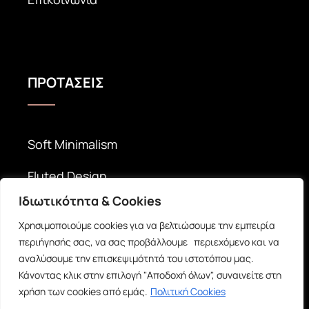
ΠΡΟΤΑΣΕΙΣ
Soft Minimalism
Fluted Design
Ιδιωτικότητα & Cookies
Timeless Elegance
Χρησιμοποιούμε cookies για να βελτιώσουμε την εμπειρία
περιήγησής σας, να σας προβάλλουμε περιεχόμενο και να
αναλύσουμε την επισκεψιμότητά του ιστοτόπου μας.
Κάνοντας κλικ στην επιλογή "Αποδοχή όλων", συναινείτε στη
χρήση των cookies από εμάς.
Πολιτική Cookies
© Copyright 2026 |
inDecor -