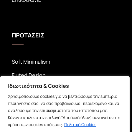
ΠΡΟΤΑΣΕΙΣ
Soft Minimalism
Fluted Design
Ιδιωτικότητα & Cookies
Timeless Elegance
Χρησιμοποιούμε cookies για να βελτιώσουμε την εμπειρία
περιήγησής σας, να σας προβάλλουμε περιεχόμενο και να
αναλύσουμε την επισκεψιμότητά του ιστοτόπου μας.
Κάνοντας κλικ στην επιλογή "Αποδοχή όλων", συναινείτε στη
χρήση των cookies από εμάς.
Πολιτική Cookies
© Copyright 2026 |
inDecor -